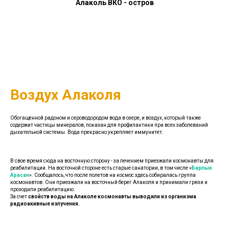
Алаколь ВКО - остров
Воздух Алаколя
Обогащенной радоном и сероводородом вода в озере, и воздух, который также
содержит частицы минералов, показан для профилактики при всех заболеваний
дыхательной системы. Вода прекрасно укрепляет иммунитет.
В свое время сюда на восточную сторону - за лечением приезжали космонавты для
реабилитации. На восточной стороне есть старые санатории, в том числе «
Барлык
Арасан
». Сообщалось, что после полетов на космос здесь собиралась группа
космонавтов. Они приезжали на восточный берег Алаколя и принимали грязи и
проходили реабилитацию.
За счет
свойств воды на Алаколе
космонавты выводили
из организма
радиоакивные излучения.