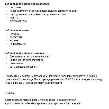
заболевания органов пищеварения:
гастриты
язвенная болезнь желудка и двенадцатиперстной кишки
последствия перенесенного вирусного гепатита
колиты
энтероколиты;
заболевания кожи:
псориаз
дерматиты
экзема
нейродермит;
заболевания органов дыхания:
бронхиальная астма атопическая
инфекционно-аллергическая
смешанная
астматический бронхит.
По известным лечебным методикам, получение радоновых процедур не должно
превышать 1 раза в год. Число процедур только по 15 – 20 мин в день, максимум до
15 дней. Во всём надо знать меру, даже в лечении!
3.
Бром
Бром в составе морской воды, успокаивает нервную систему,
хорошо помогает в борьбе с хроническим стрессом и бессонницей.