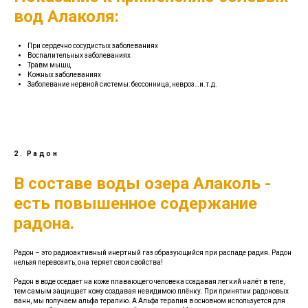
вод Алаколя:
При сердечно сосудистых заболеваниях
Воспалительных заболеваниях
Травм мышц
Кожных заболеваниях
Заболевание нервной системы: бессонница, невроз…и.т.д.
2. Радон
В составе воды озера Алаколь -
есть повышенное содержание
радона.
Радон – это радиоактивный инертный газ образующийся при распаде радия. Радон
нельзя перевозить, она теряет свои свойства!
Радон в воде оседает на коже плавающего человека создавая легкий налёт в теле,
тем самым защищает кожу создавая невидимою плёнку. При принятии радоновых
ванн, мы получаем альфа терапию. А Альфа терапия в основном используется для