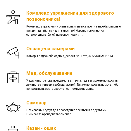
Комплекс упражнении для здорового
позвоночника!
Комплекс упражнении очень полезные и самое главное безопасные,
как для детей, так и для взрослых! Хорошо помогают от
остеохондроза, болей позвоночниках и.т.п.
Оснащена камерами
Камеры видеонаблюдения, делает Ваш отдых БЕЗОПАСНЫМ.
Мед. обслуживание
У администратора всегда есть аптечка, где вы можете попросить
лекарства первых необходимостей. Так же попросить помочь либо
попросить вызвать скорую неотложную помощь.
Самовар
Прекрасный досуг для проведение с семьёй и с друзьями!
Вы можете арендовать самовар.
Казан - ошак