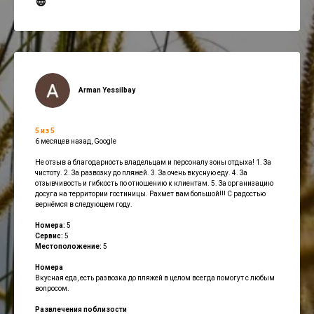
Arman Yessilbay
5 из 5
6 месяцев назад, Google
Не отзыв а благодарность владельцам и персоналу зоны отдыха! 1. За
чистоту. 2. За развозку до пляжей. 3. За очень вкусную еду. 4. За
отзывчивость и гибкость по отношению к клиентам. 5. За организацию
досуга на территории гостиницы. Рахмет вам большой!!! С радостью
вернёмся в следующем году.
Номера:
5
Сервис:
5
Местоположение:
5
Номера
Вкусная еда, есть развозка до пляжей в целом всегда помогут с любым
вопросом.
Развлечения поблизости