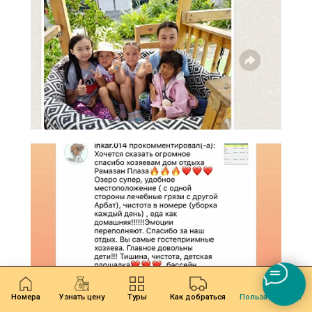
Номера
Узнать цену
Туры
Как добраться
Польза Алаколя