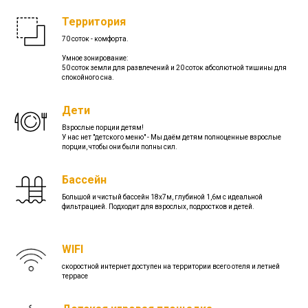
Территория
70 соток - комфорта.
Умное зонирование:
50 соток земли для развлечений и 20 соток абсолютной тишины для
спокойного сна.
Дети
Взрослые порции детям!
У нас нет "детского меню" - Мы даём детям полноценные взрослые
порции, чтобы они были полны сил.
Бассейн
Большой и чистый бассейн 18х7м, глубиной 1,6м с идеальной
фильтрацией. Подходит для взрослых, подростков и детей.
WIFI
скоростной интернет доступен на территории всего отеля и летней
террасе