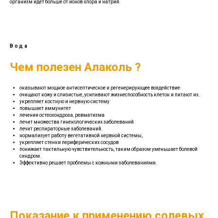
организм идёт больше от ионов хлора и натрия.
Вода
Чем полезен Алаколь ?
оказывают мощное антисептическое и регенерирующее воздействие
очищают кожу и слизистые, усиливают жизнеспособность клеток и питают их.
укрепляет костную и нервную систему
повышает иммунитет
лечения остеохондроза, ревматизма
лечит множества гинекологических заболеваний
лечит респираторные заболеваний.
нормализует работу вегетативной нервной системы,
укрепляет стенки периферических сосудов
понижает тактильную чувствительность, таким образом уменьшает болевой
синдром.
Эффективно решает проблемы с кожными заболеваниями.
Показание к применению солевых