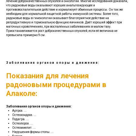
лечение доброкачественных опухолей и онкологии. Многие исследования доказали,
что радоновые воды оказывают хорошее анальгезирующее и
противовоспалительное действие и нормализует обменные процессы. Он так же
необходим для нормальной защитной работы иммунной системы. Более того,
радоновые воды в гинекологии оказывает благоприятное действие на
репродуктивную и гормональную функцию яичников. Даёт хороший эффект при
маточных кровотечениях, при воспалённых заболеваниях в малом тазу.
Приостанавливается рост доброкачественных опухолей, если её величина не
превысила примерно 9 см .
Заболевания органов опоры и движения:
Показания для лечения
радоновыми процедурами в
Алаколе:
Заболевания органов опоры и движения:
Артроз. ...
Остеохондроз. ...
Подагра. ...
Остеопороз. ...
Остеомиелит. ...
Нарушения формы стопы. ...