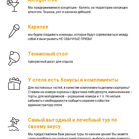
Мы придерживаемся концепции - Халяль: на территории запрещен
алкоголь. Тишина, уют и никаких дебошей.
Караоке
мы будем создавать команды, которые будут соревноваться между
собой и выигрывать НЕ ОБЫЧНЫЕ ПРИЗЫ!
Теннисный стол
прекрасный досуг для отдыха
У отеля есть бонусы и комплименты
Для постоянных гостей, в качестве комплимента делаем сюрпризы!
Ставим на номера корзины с фруктами либо десерта, именниникам –
торты, для молодеженов – украшение номера и.т.п. Но нельзя
забывать о необходимости сообщить заранее о событии
администратору отеля.
Самый выгодный и лечебный тур по
своему вкусу.
Мы предоставляем Вам разные туры по низким ценам! Вы можете
сами подобрать на сколько дней отдохнуть, выбрать на чём приехать,