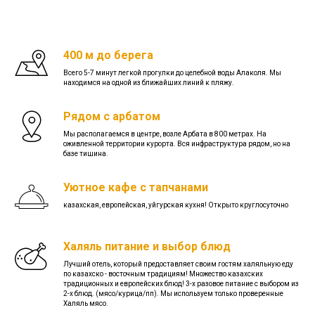
400 м до берега
Всего 5-7 минут легкой прогулки до целебной воды Алаколя. Мы
находимся на одной из ближайших линий к пляжу.
Рядом с арбатом
Мы располагаемся в центре, возле Арбата в 800 метрах. На
оживленной территории курорта. Вся инфраструктура рядом, но на
базе тишина.
Уютное кафе с тапчанами
казахская, европейская, уйгурская кухня! Открыто круглосуточно
Халяль питание и выбор блюд
Лучший отель, который предоставляет своим гостям халяльную еду
по казахско - восточным традициям! Множество казахских
традиционных и европейских блюд! 3-х разовое питание с выбором из
2-х блюд. (мясо/курица/пп). Мы используем только проверенные
Халяль мясо.