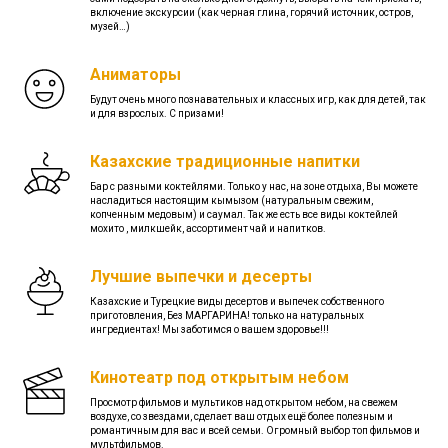
включение экскурсии (как черная глина, горячий источник, остров,
музей…)
Аниматоры
Будут очень много познавательных и классных игр, как для детей, так
и для взрослых. С призами!
Казахские традиционные напитки
Бар с разными коктейлями. Только у нас, на зоне отдыха, Вы можете
насладиться настоящим кымызом (натуральным свежим,
копченным медовым) и саумал. Так же есть все виды коктейлей
мохито , милкшейк, ассортимент чай и напитков.
Лучшие выпечки и десерты
Казахские и Турецкие виды десертов и выпечек собственного
приготовления, Без МАРГАРИНА! только на натуральных
ингредиентах! Мы заботимся о вашем здоровье!!!
Кинотеатр под открытым небом
Просмотр фильмов и мультиков над открытом небом, на свежем
воздухе, со звездами, сделает ваш отдых ещё более полезным и
романтичным для вас и всей семьи. Огромный выбор топ фильмов и
мультфильмов.