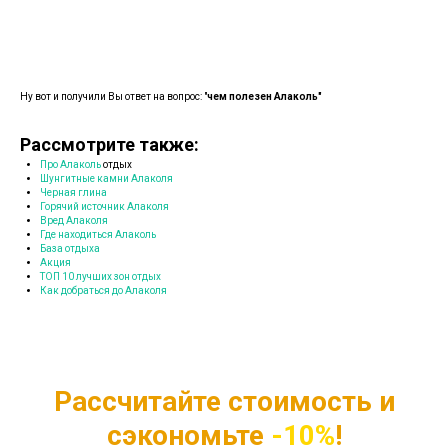
Ну вот и получили Вы ответ на вопрос: "
чем полезен Алаколь"
Рассмотрите также:
Про Алаколь
отдых
Шунгитные камни Алаколя
Черная глина
Горячий источник Алаколя
Вред Алаколя
Где находиться Алаколь
База отдыха
Акция
ТОП 10 лучших зон отдых
Как добраться до Алаколя
Рассчитайте стоимость и
сэкономьте
-10%
!