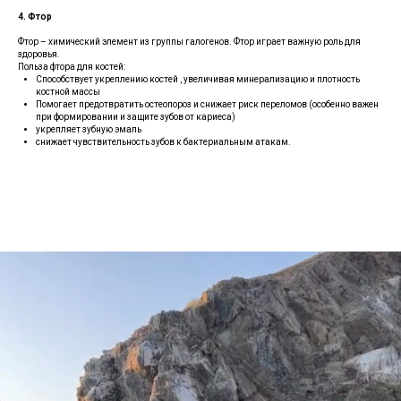
4.
Фтор
Фтор – химический элемент из группы галогенов. Фтор играет важную роль для
здоровья.
Польза фтора для костей:
Способствует укреплению костей , увеличивая минерализацию и плотность
костной массы
Помогает предотвратить остеопороз и снижает риск переломов (особенно важен
при формировании и защите зубов от кариеса)
укрепляет зубную эмаль
снижает чувствительность зубов к бактериальным атакам.