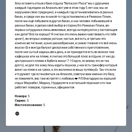
Хочу оставить отзыв о базе отдыха "Ramazan Plaza" мы с друзьями
каждый год ездим на Алаколь вот уже в этом году 5 лет как мы не
нарушаем свою традицию), и каждый год останавливались в разных
базах, и среди них мы в какой-то год остановились в Рамазан Плазе,
после мы ещё побывали в других базах, и как человек побывавший в
разных базах, я делаю свой выбор в сторону б/о Рамазан Плаза, во-
первых сотрудники очень вежливые, всегда интересуются у постояльцев
как дела? Всё ли хорошо? Я считаю это очень важно чувствовать что тебя
ценят), во-вторых номера уютные, чистые, всё есть, в третьих-это
конечно же питание, кухня разнообразная, а самое главное что всё очень
вкусно 🤤 и всегда балуют десертами собственного приготовления,
после них сытый ходишь весь день, и не приходится есть во всяких там
кафешках или на пляже, я считаю это большой плюс в отдыхе, от них до
центрального пляжа и Арбата минут 7-10 идти, по моему это не так
долго), но для тех кому лень ходить пешком, у них есть трансфер который
возит на пляж и на грязи, и это включено в вашу путёвку👍. Так что если
кто думает где остановиться на Алаколе, советую вам именно эту базу,
не пожалеете, вас там встретят с любовью ❤️ P/S благодарю за хороший
отдых Мархабат, Медину, Нурдаулета и остальной персонал кто там
работает поваров, горничных, официантов
Номера:
5
Сервис:
5
Местоположение:
5