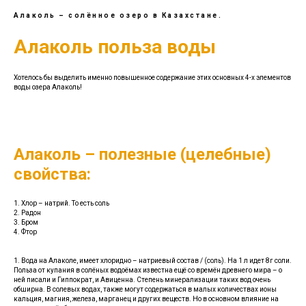
Алаколь – солённое озеро в Казахстане.
Алаколь польза воды
Хотелось бы выделить именно повышенное содержание этих основных 4-х элементов
воды озера Алаколь!
Алаколь – полезные (целебные)
свойства:
1. Хлор – натрий. То есть соль
2. Радон
3. Бром
4. Фтор
1. Вода на Алаколе, имеет хлоридно – натриевый состав / (соль). На 1 л идет 8г соли.
Польза от купания в солёных водоёмах известна ещё со времён древнего мира – о
ней писали и Гиппократ, и Авиценна. Степень минерализации таких вод очень
обширна. В солевых водах, также могут содержаться в малых количествах ионы
кальция, магния, железа, марганец и других веществ. Но в основном влияние на