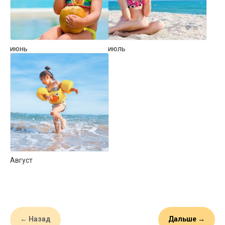
июнь
июль
Август
← Назад
Дальше →