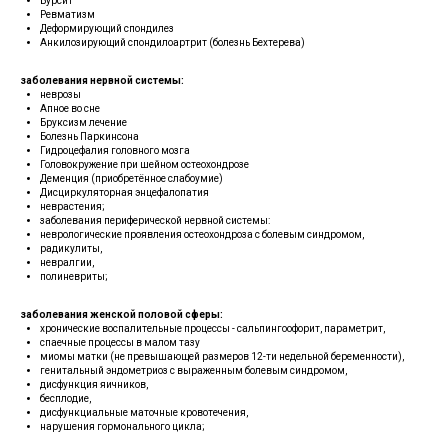
Бурсит
Ревматизм
Деформирующий спондилез
Анкилозирующий спондилоартрит (болезнь Бехтерева)
заболевания нервной системы:
неврозы
Апное во сне
Бруксизм лечение
Болезнь Паркинсона
Гидроцефалия головного мозга
Головокружение при шейном остеохондрозе
Деменция (приобретённое слабоумие)
Дисциркуляторная энцефалопатия
неврастения;
заболевания периферической нервной системы:
неврологические проявления остеохондроза с болевым синдромом,
радикулиты,
невралгии,
полиневриты;
заболевания женской половой сферы:
хронические воспалительные процессы - сальпингоофорит, параметрит,
спаечные процессы в малом тазу
миомы матки (не превышающей размеров 12-ти недельной беременности),
генитальный эндометриоз с выраженным болевым синдромом,
дисфункция яичников,
бесплодие,
дисфункциальные маточные кровотечения,
нарушения гормонального цикла;