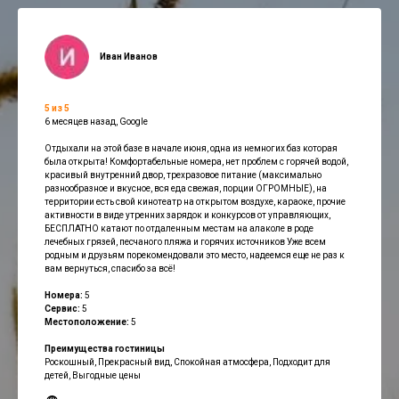
Иван Иванов
5 из 5
6 месяцев назад, Google
Отдыхали на этой базе в начале июня, одна из немногих баз которая
была открыта! Комфортабельные номера, нет проблем с горячей водой,
красивый внутренний двор, трехразовое питание (максимально
разнообразное и вкусное, вся еда свежая, порции ОГРОМНЫЕ), на
территории есть свой кинотеатр на открытом воздухе, караоке, прочие
активности в виде утренних зарядок и конкурсов от управляющих,
БЕСПЛАТНО катают по отдаленным местам на алаколе в роде
лечебных грязей, песчаного пляжа и горячих источников Уже всем
родным и друзьям порекомендовали это место, надеемся еще не раз к
вам вернуться, спасибо за всё!
Номера:
5
Сервис:
5
Местоположение:
5
Преимущества гостиницы
Роскошный, Прекрасный вид, Спокойная атмосфера, Подходит для
детей, Выгодные цены