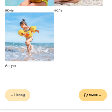
июнь
июль
Август
← Назад
Дальше →