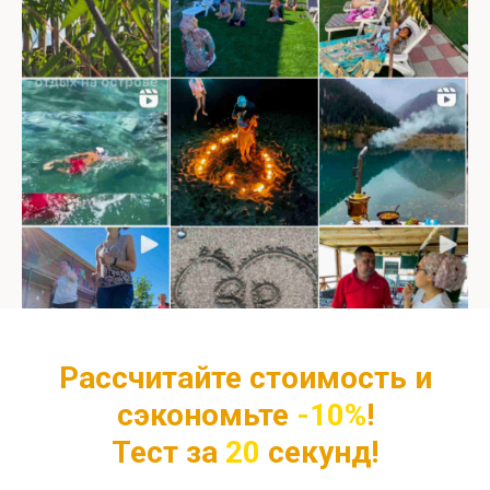
Рассчитайте стоимость и
сэкономьте
-10%
!
Тест за
20
секунд!