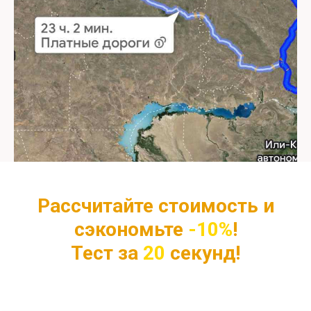
Рассчитайте стоимость и
сэкономьте
-10%
!
Тест за
20
секунд!