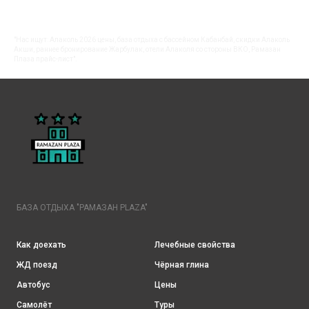
"Нас ищут: Алаколь 2026 цены, база отдыха с бассейном Кабанбай, скидки Алаколь
Акши, раннее бронирование Жарбулак, отели Алаколя со стороны ВКО, Рамазан
Плаза прайс-лист".
БАЗА ОТДЫХА "РАМАЗАН PLAZA"
Как доехать
Лечебные свойства
ЖД поезд
Чёрная глина
Автобус
Цены
Самолёт
Туры