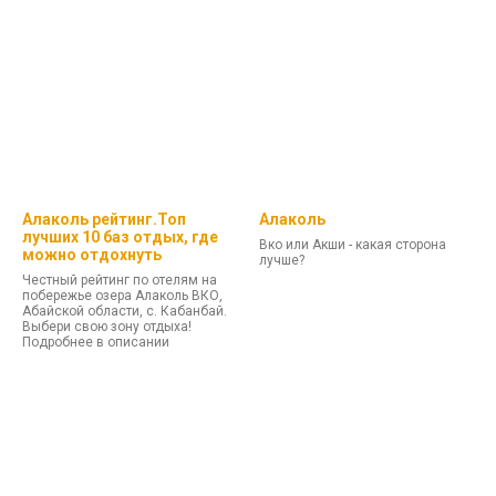
Алаколь рейтинг.Топ
Алаколь
лучших 10 баз отдых, где
Вко или Акши - какая сторона
можно отдохнуть
лучше?
Честный рейтинг по отелям на
побережье озера Алаколь ВКО,
Абайской области, с. Кабанбай.
Выбери свою зону отдыха!
Подробнее в описании