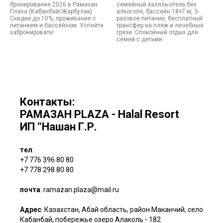
бронирование 2026 в Рамазан
семейный халяль-отель без
Плаза (Кабанбай/Жарбулак).
алкоголя, бассейн 18×7 м, 3-
Скидки до 10%, проживание с
разовое питание, бесплатный
питанием и бассейном. Успейте
трансфер на пляж и лечебные
забронировать!
грязи. Спокойный отдых для
семей с детьми.
Контакты:
РАМАЗАН PLAZA - Halal Resort
ИП “Нашан Г.Р.
тел
:
+7 776 396 80 80
+7 778 298 80 80
почта
: ramazan.plaza@mail.ru
Адрес
:
Казахстан, Абай область, район Маканчий, село
Кабанбай, побережье озеро Алаколь - 182