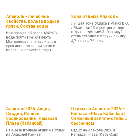
Алаколь - лечебные
Зона отдыха Алаколь
свойства, польза воды и
Лучшая зона отдыха в Alakol ВКО
грязи. Состав воды
/ Абай. Топ 10 в рейтинге - для
отдыха с детьми! Забронируй
Вся правда об озере Alakol|В
отель сегодня и получи скидку!
воде почти все элементы
4,7 ⭐⭐⭐⭐⭐ 78 отзыв
Менделеева | польза и вред -
срок использовании грязи и
полезные свойства воды.
Алаколь 2026: Акции,
Отдых на Алаколе 2026 —
Скидки, Раннее
Ramazan Plaza Кабанбай |
бронирование | Рамазан
Семейный халяль-отель с
Плаза (Кабанбай)
бассейном
Самые выгодные акции на отдых
Отдых на Алаколе 2026 в
на Алаколе! Раннее
Ramazan Plaza (Кабанбай):