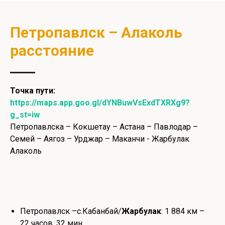
Петропавлск – Алаколь
расстояние
Точка пути:
https://maps.app.goo.gl/dYNBuwVsExdTXRXg9?
g_st=iw
Петропавлска – Кокшетау – Астана – Павлодар –
Семей – Аягоз – Урджар – Маканчи - Жарбулак
Алаколь
Петропавлск –с.Кабанбай/
Жарбулак
: 1 884 км –
22 часов, 32 мин